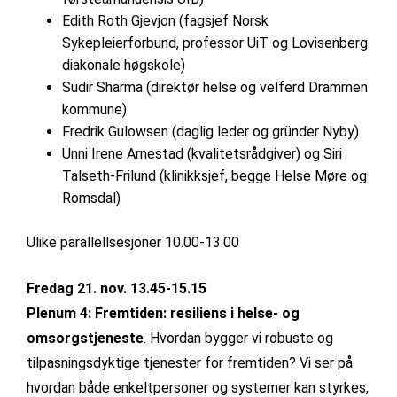
Edith Roth Gjevjon (fagsjef Norsk
Sykepleierforbund, professor UiT og Lovisenberg
diakonale høgskole)
Sudir Sharma (direktør helse og velferd Drammen
kommune)
Fredrik Gulowsen (daglig leder og gründer Nyby)
Unni Irene Arnestad (kvalitetsrådgiver) og Siri
Talseth-Frilund (klinikksjef, begge Helse Møre og
Romsdal)
Ulike parallellsesjoner 10.00-13.00
Fredag 21. nov. 13.45-15.15
Plenum 4: Fremtiden: resiliens i helse- og
omsorgstjeneste
. Hvordan bygger vi robuste og
tilpasningsdyktige tjenester for fremtiden? Vi ser på
hvordan både enkeltpersoner og systemer kan styrkes,