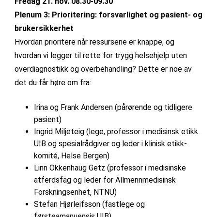
Fredag 21. nov. 08.30-09.30
Plenum 3: Prioritering: forsvarlighet og pasient- og
brukersikkerhet
Hvordan prioritere når ressursene er knappe, og
hvordan vi legger til rette for trygg helsehjelp uten
overdiagnostikk og overbehandling? Dette er noe av
det du får høre om fra:
Irina og Frank Andersen (pårørende og tidligere
pasient)
Ingrid Miljeteig (lege, professor i medisinsk etikk
UIB og spesialrådgiver og leder i klinisk etikk-
komité, Helse Bergen)
Linn Okkenhaug Getz (professor i medisinske
atferdsfag og leder for Allmennmedisinsk
Forskningsenhet, NTNU)
Stefan Hjørleifsson (fastlege og
førsteamanuensis UIB)