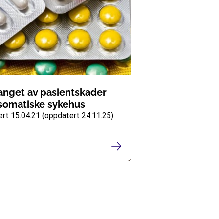
nget av pasientskader
somatiske sykehus
ert 15.04.21 (oppdatert 24.11.25)