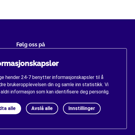
Følg oss på
Facebook
ormasjonskapsler
Youtube
gge hender 24-7 benytter informasjonskapsler til å
re brukeropplevelsen din og samle inn statistikk. Vi
 aldri informasjon som kan identifisere deg personlig.
ta alle
Avslå alle
Innstillinger
ne
.