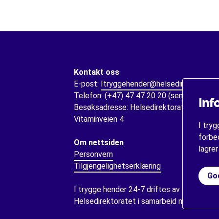
Kontakt oss
E-post:
Itryggehender@helsedir.no
Telefon: (+47) 47 47 20 20 (sentralbord)
Inf
Besøksadresse: Helsedirektoratet,
Vitaminveien 4
I try
forbed
Om nettsiden
lagrer
Personvern
Tilgjengelighetserklæring
God
I trygge hender 24-7 driftes av
Helsedirektoratet i samarbeid med
aktøre