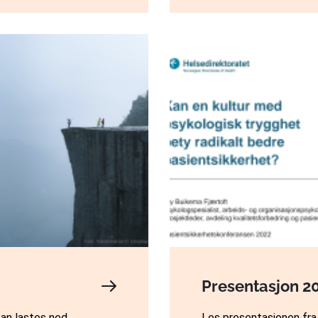
Presentasjon 2
an lastes ned.
Les presentasjonen fra