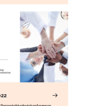
022
 Pasientsikkerhetskonferansen