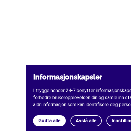
Informasjonskapsler
I trygge hender 24-7 benytter informasjonskapsl
forbedre brukeropplevelsen din og samle inn stat
aldri informasjon som kan identifisere deg person
Godta alle
Avslå alle
Innstilli